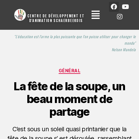
CENTRE DE DÉVELOPPEMENT ET
D'ANIMATION SCHAERBEEKOIS
"L'éducation est l'arme la plus puissante que l'on puisse utiliser pour changer le
monde"
Nelson Man
dela
GÉNÉRAL
La fête de la soupe, un
beau moment de
partage
C’est sous un soleil quasi printanier que la
fête de la soupe s’ est déroulée, rassemblant